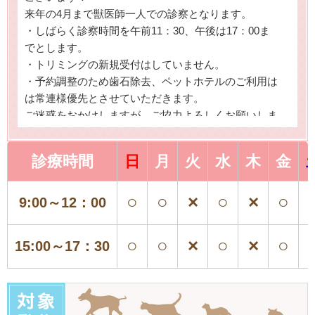
来年の4月まで獣医師一人での診察となります。
・しばらく診察時間を午前11：30、午後は17：00ま
でとします。
・トリミングの新規受付はしていません。
・予約調整のため歯石除去、ペットホテルのご利用は
は常連様優先とさせていただきます。
ご迷惑をおかけしますが、ご協力よろしくお願いしま
す。2026/06/26高木
診療時間
日
月
火
水
木
金
7～8月の休診日
法事の準備のため休診日があります
↓カレンダーご確認お願いします
○
○
×
○
×
○
9:00～12：00
ご迷惑をおかけしますが、ご協力よろしくお願いしま
す。院長
○
○
×
○
×
○
15:00～17：30